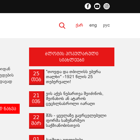
ქარ
eng
руc
ბლოგის პოპულარული
სიახლეები
ოიდან
"თოვდა და თბილისს ებურა
25
ედების
თალხი" -1921 წლის 25
თებ
ედავად
თებერვალი!
ვის აქვს ნებართვა შეიძინოს,
21
შეინახოს ან ატაროს
ივნ
ცეცხლსასროლი იარაღი
 ნახვა
შპს - ყველაზე გავრცელებული
22
ფორმა სამეწარმეო
მარ
საქმიანობისთვის
01