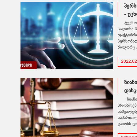
პერს
- უც
ტექნო
საკითხი 
ფაქტობრი
პერსონალ
როგორც ე
2022.02
ზიან
დისკ
ზიანი
პრობლემუ
საშუალებ
სამართალ
კანონს დ