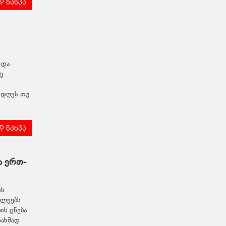
 ნახვა
 და
ც
 დღეს თუ
 ნახვა
ა ერთ-
ის
ღლეებს
ს ცნება
ნახმად