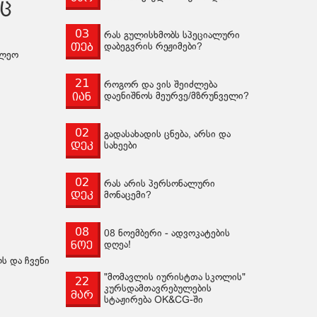
აც
03
რას გულისხმობს სპეციალური
თებ
დაბეგვრის რეჟიმები?
ილეო
21
როგორ და ვის შეიძლება
იან
დაენიშნოს მეურვე/მზრუნველი?
02
გადასახადის ცნება, არსი და
დეკ
სახეები
02
რას არის პერსონალური
დეკ
მონაცემი?
08
08 ნოემბერი - ადვოკატების
ნოე
დღეა!
ს და ჩვენი
"მომავლის იურისტთა სკოლის"
22
კურსდამთავრებულების
მარ
სტაჟირება OK&CG-ში