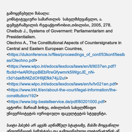
გამოყენებული მასალა:
კონსტიტუციური სამართლის სახელმძღვანელო, ა.
დემეტრაშვილის რედაქტორობით,თბილისი, 2005, 278.
Cheibub J., Systems of Goverment: Parliamentarism and
Presidentialism.
Olechno A., The Constitutional Aspects of Countersignature in
Central and Eastern European Countres,
<
https://dukonference.lv/files/proceedings_of_conf/53konf/tiesib
as/Olechno.pdf
>
<
https://www.wipo.int/edocs/lexdocs/laws/en/it/it037en.pdf?
fbclid=IwAR0hppBiEbRreGfywmrk5iWgcJE_nN-
r3d1dakfbNtZdOH9jEfkk74jJ2uI
>
<
https://www.wipo.int/edocs/lexdocs/laws/en/lv/lv021en.pdf
>
<
https://www.lrkt.lt/en/about-the-court/legal-information/the-
constitution/192
>
<
https://www.btg-bestellservice.de/pdf/80201000.pdf
>
ავტორი: მარიამ ბოხუა, თბილისის სახელმწიფო
უნივერსიტეტის იურიდიული ფაკულტეტის სტუდენტი.
საიტი პასუხს არ აგებს აღნიშნულ სტატიაზე, მასში მოყვანილი
ინფორმაციის სიზუსტესა და გამოყენებული ლიტერატურის ან