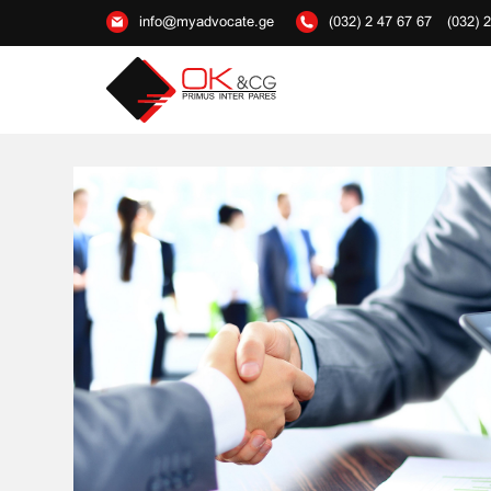
info@myadvocate.ge
(032) 2 47 67 67
(032) 