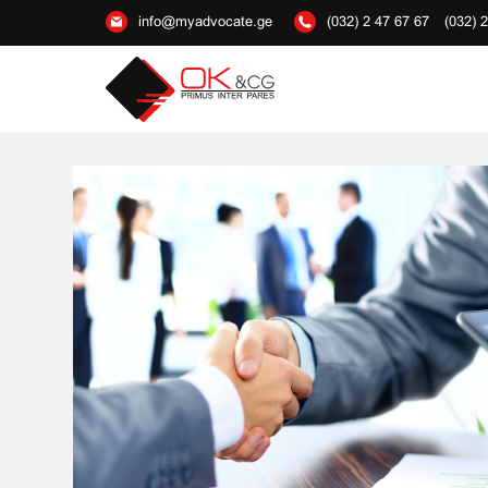
info@myadvocate.ge
(032) 2 47 67 67
(032) 