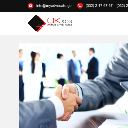
info@myadvocate.ge
(032) 2 47 67 67
(032) 