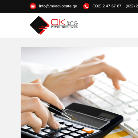
info@myadvocate.ge
(032) 2 47 67 67
(032) 